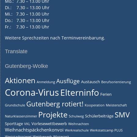
Mo.: 7.30 – 13.00 Uhr
Di.: 7.30 – 13.00 Uhr
Mi.: 7.30 – 13.00 Uhr
Do.: 7.30 – 13.00 Uhr
Fr.: 7.30 – 13.00 Uhr
Weitere Sprechzeiten nach Terminvereinbarung.
Translate
Gutenberg-Wolke
Aktionen
Ausflüge
Austausch
Anmeldung
Berufsorientierung
Corona-Virus
Elterninfo
Ferien
Gutenberg rotiert!
Grundschule
Kooperation
Meisterschaft
Projekte
SMV
Schülerbeiträge
Naturklassenzimmer
Schulweg
Sporttage
Vorlesewettbewerb
VKL
Weihnachten
Weihnachtspäckchenkonvoi
Werkrealschule
Werkstattcamp PLUS
Weststadtspiegel
Wettbewerb
Winterzeit