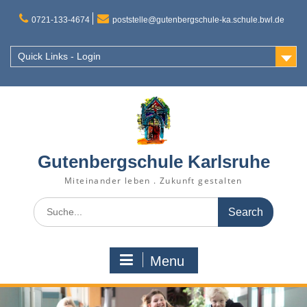
Skip
to
0721-133-4674
poststelle@gutenbergschule-ka.schule.bwl.de
content
Quick Links - Login
Gutenbergschule Karlsruhe
Miteinander leben . Zukunft gestalten
Search
for:
Menu